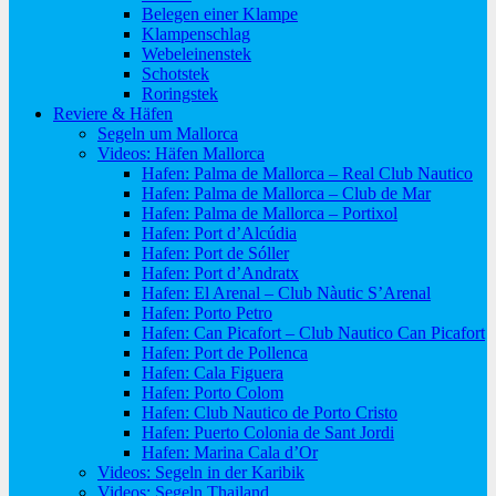
Belegen einer Klampe
Klampenschlag
Webeleinenstek
Schotstek
Roringstek
Reviere & Häfen
Segeln um Mallorca
Videos: Häfen Mallorca
Hafen: Palma de Mallorca – Real Club Nautico
Hafen: Palma de Mallorca – Club de Mar
Hafen: Palma de Mallorca – Portixol
Hafen: Port d’Alcúdia
Hafen: Port de Sóller
Hafen: Port d’Andratx
Hafen: El Arenal – Club Nàutic S’Arenal
Hafen: Porto Petro
Hafen: Can Picafort – Club Nautico Can Picafort
Hafen: Port de Pollenca
Hafen: Cala Figuera
Hafen: Porto Colom
Hafen: Club Nautico de Porto Cristo
Hafen: Puerto Colonia de Sant Jordi
Hafen: Marina Cala d’Or
Videos: Segeln in der Karibik
Videos: Segeln Thailand