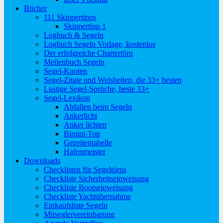
Bücher
111 Skippertipps
Skippertipp 1
Logbuch & Segeln
Logbuch Segeln Vorlage, kostenlos
Der erfolgreiche Chartertörn
Meilenbuch Segeln
Segel-Knoten
Segel-Zitate und Weisheiten, die 33+ besten
Lustige Segel-Sprüche, beste 33+
Segel-Lexikon
Abfallen beim Segeln
Ankerlicht
Anker lichten
Bimini-Top
Gezeitentabelle
Hafenmeister
Downloads
Checklisten für Segeltörns
Checkliste Sicherheitseinweisung
Checkliste Bootseinweisung
Checkliste Yachtübernahme
Einkaufsliste Segeln
Mitseglervereinbarung