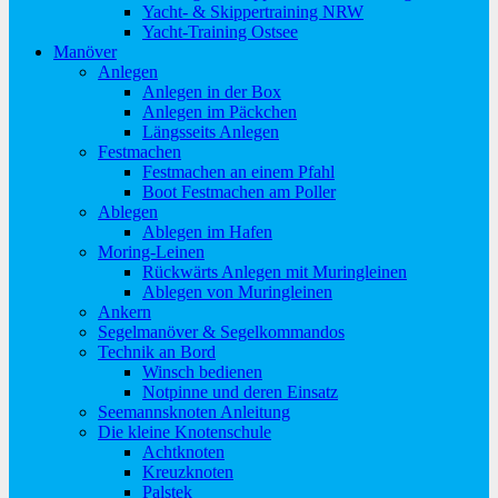
Yacht- & Skippertraining NRW
Yacht-Training Ostsee
Manöver
Anlegen
Anlegen in der Box
Anlegen im Päckchen
Längsseits Anlegen
Festmachen
Festmachen an einem Pfahl
Boot Festmachen am Poller
Ablegen
Ablegen im Hafen
Moring-Leinen
Rückwärts Anlegen mit Muringleinen
Ablegen von Muringleinen
Ankern
Segelmanöver & Segelkommandos
Technik an Bord
Winsch bedienen
Notpinne und deren Einsatz
Seemannsknoten Anleitung
Die kleine Knotenschule
Achtknoten
Kreuzknoten
Palstek