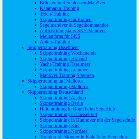
Brücken und Schleusen-Manöver
Katamaran-Training
Tiden-Training
Skippertraining für Frauen
Segelmanöver & Segelkommandos
Auffrischungskurs SKS-Manöver
Meilentörns für SKS
Anker-Training
Skippertraining IJsselmeer
Skippertraining Wochenende
Skippertraining Holland
Yacht-Training IJsselmeer
Skippertraining Lemmer
Manöver-Training Stavoren
Skippertraining auf Mallorca
Skippertraining Mallorca
Skippertraining Deutschland
Skippertraining Aachen
Skippertraining Berlin
Hafentraining in Bonn beim Segelclub
Skippertraining in Düsseldorf
Skippertraining in Hannover mit der Segelschule
Skippertraining Kiel
Skippertraining Nordsee
Training für Skipper in Köln beim Segelclub