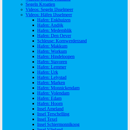
Segeln Kroatien
Videos: Segeln IJsselmeer
Videos: Häfen IJsselmeer
Hafen: Enkhuizen
Hafen: Andijk
Hafen: Medemblik
Hafen: Den Oever
Schleuse: Kornwerderzand
Hafen: Makkum
Hafen: Workum
Hafen: Hindeloopen
Hafen: Stavoren
Hafen: Lemmer
Hafen: Urk
Hafen: Lelystad
Hafen: Marken
Hafen: Monnickendam
Hafen: Volendam
Hafen: Edam
Hafen: Hoorn
Insel Ameland
Insel Terschelling
Insel Texel
Insel Schiermonnikoog
Insel Vlieland