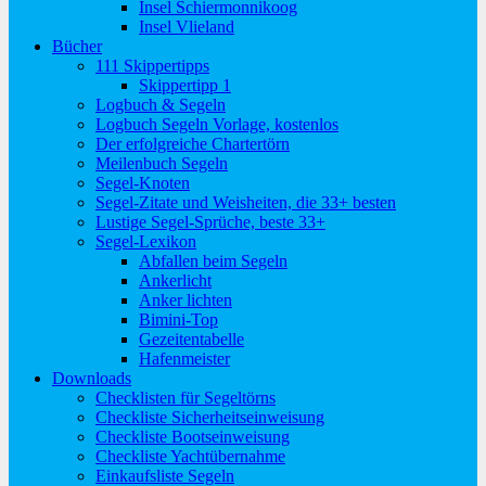
Insel Schiermonnikoog
Insel Vlieland
Bücher
111 Skippertipps
Skippertipp 1
Logbuch & Segeln
Logbuch Segeln Vorlage, kostenlos
Der erfolgreiche Chartertörn
Meilenbuch Segeln
Segel-Knoten
Segel-Zitate und Weisheiten, die 33+ besten
Lustige Segel-Sprüche, beste 33+
Segel-Lexikon
Abfallen beim Segeln
Ankerlicht
Anker lichten
Bimini-Top
Gezeitentabelle
Hafenmeister
Downloads
Checklisten für Segeltörns
Checkliste Sicherheitseinweisung
Checkliste Bootseinweisung
Checkliste Yachtübernahme
Einkaufsliste Segeln