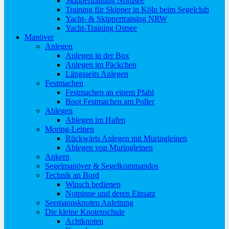
Skippertraining Nordsee
Training für Skipper in Köln beim Segelclub
Yacht- & Skippertraining NRW
Yacht-Training Ostsee
Manöver
Anlegen
Anlegen in der Box
Anlegen im Päckchen
Längsseits Anlegen
Festmachen
Festmachen an einem Pfahl
Boot Festmachen am Poller
Ablegen
Ablegen im Hafen
Moring-Leinen
Rückwärts Anlegen mit Muringleinen
Ablegen von Muringleinen
Ankern
Segelmanöver & Segelkommandos
Technik an Bord
Winsch bedienen
Notpinne und deren Einsatz
Seemannsknoten Anleitung
Die kleine Knotenschule
Achtknoten