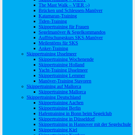
The Mast Walk – VIER ;-)
Brücken und Schleusen-Manöver
Katamaran-Training
Tiden-Training
Skippertraining für Frauen
Segelmanöver & Segelkommandos
Auffrischungskurs SKS-Manöver
Meilentörns für SKS
Anker-Training
Skippertraining IJsselmeer
Skippertraining Wochenende
Skippertraining Holland
Yacht-Training IJsselmeer
Skippertraining Lemmer
Manöver-Training Stavoren
Skippertraining auf Mallorca
Skippertraining Mallorca
Skippertraining Deutschland
Skippertraining Aachen
Skippertraining Berlin
Hafentraining in Bonn beim Segelclub
Skippertraining in Düsseldorf
Skippertraining in Hannover mit der Segelschule
Skippertraining Kiel