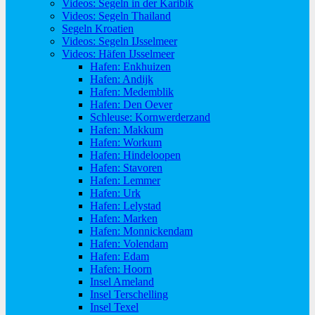
Videos: Segeln in der Karibik
Videos: Segeln Thailand
Segeln Kroatien
Videos: Segeln IJsselmeer
Videos: Häfen IJsselmeer
Hafen: Enkhuizen
Hafen: Andijk
Hafen: Medemblik
Hafen: Den Oever
Schleuse: Kornwerderzand
Hafen: Makkum
Hafen: Workum
Hafen: Hindeloopen
Hafen: Stavoren
Hafen: Lemmer
Hafen: Urk
Hafen: Lelystad
Hafen: Marken
Hafen: Monnickendam
Hafen: Volendam
Hafen: Edam
Hafen: Hoorn
Insel Ameland
Insel Terschelling
Insel Texel