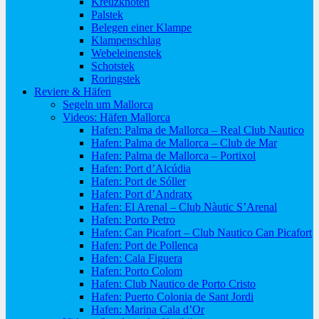
Kreuzknoten
Palstek
Belegen einer Klampe
Klampenschlag
Webeleinenstek
Schotstek
Roringstek
Reviere & Häfen
Segeln um Mallorca
Videos: Häfen Mallorca
Hafen: Palma de Mallorca – Real Club Nautico
Hafen: Palma de Mallorca – Club de Mar
Hafen: Palma de Mallorca – Portixol
Hafen: Port d’Alcúdia
Hafen: Port de Sóller
Hafen: Port d’Andratx
Hafen: El Arenal – Club Nàutic S’Arenal
Hafen: Porto Petro
Hafen: Can Picafort – Club Nautico Can Picafort
Hafen: Port de Pollenca
Hafen: Cala Figuera
Hafen: Porto Colom
Hafen: Club Nautico de Porto Cristo
Hafen: Puerto Colonia de Sant Jordi
Hafen: Marina Cala d’Or