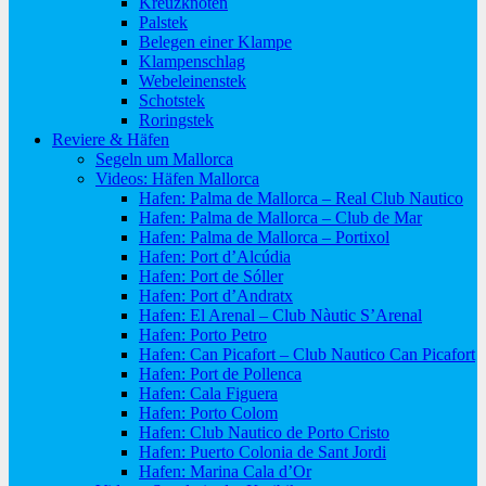
Kreuzknoten
Palstek
Belegen einer Klampe
Klampenschlag
Webeleinenstek
Schotstek
Roringstek
Reviere & Häfen
Segeln um Mallorca
Videos: Häfen Mallorca
Hafen: Palma de Mallorca – Real Club Nautico
Hafen: Palma de Mallorca – Club de Mar
Hafen: Palma de Mallorca – Portixol
Hafen: Port d’Alcúdia
Hafen: Port de Sóller
Hafen: Port d’Andratx
Hafen: El Arenal – Club Nàutic S’Arenal
Hafen: Porto Petro
Hafen: Can Picafort – Club Nautico Can Picafort
Hafen: Port de Pollenca
Hafen: Cala Figuera
Hafen: Porto Colom
Hafen: Club Nautico de Porto Cristo
Hafen: Puerto Colonia de Sant Jordi
Hafen: Marina Cala d’Or