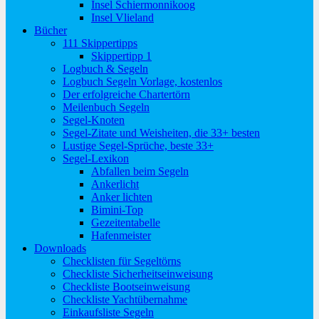
Insel Schiermonnikoog
Insel Vlieland
Bücher
111 Skippertipps
Skippertipp 1
Logbuch & Segeln
Logbuch Segeln Vorlage, kostenlos
Der erfolgreiche Chartertörn
Meilenbuch Segeln
Segel-Knoten
Segel-Zitate und Weisheiten, die 33+ besten
Lustige Segel-Sprüche, beste 33+
Segel-Lexikon
Abfallen beim Segeln
Ankerlicht
Anker lichten
Bimini-Top
Gezeitentabelle
Hafenmeister
Downloads
Checklisten für Segeltörns
Checkliste Sicherheitseinweisung
Checkliste Bootseinweisung
Checkliste Yachtübernahme
Einkaufsliste Segeln