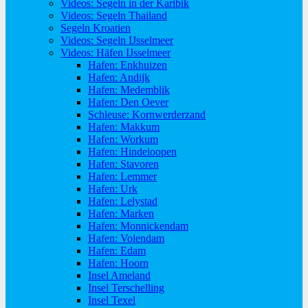
Videos: Segeln in der Karibik
Videos: Segeln Thailand
Segeln Kroatien
Videos: Segeln IJsselmeer
Videos: Häfen IJsselmeer
Hafen: Enkhuizen
Hafen: Andijk
Hafen: Medemblik
Hafen: Den Oever
Schleuse: Kornwerderzand
Hafen: Makkum
Hafen: Workum
Hafen: Hindeloopen
Hafen: Stavoren
Hafen: Lemmer
Hafen: Urk
Hafen: Lelystad
Hafen: Marken
Hafen: Monnickendam
Hafen: Volendam
Hafen: Edam
Hafen: Hoorn
Insel Ameland
Insel Terschelling
Insel Texel