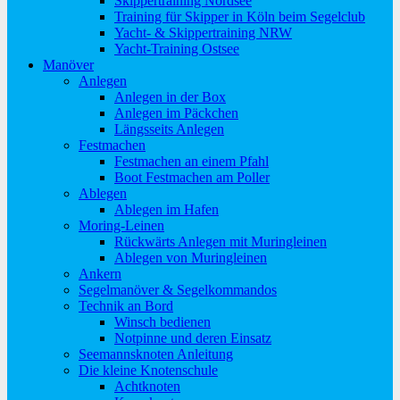
Skippertraining Nordsee
Training für Skipper in Köln beim Segelclub
Yacht- & Skippertraining NRW
Yacht-Training Ostsee
Manöver
Anlegen
Anlegen in der Box
Anlegen im Päckchen
Längsseits Anlegen
Festmachen
Festmachen an einem Pfahl
Boot Festmachen am Poller
Ablegen
Ablegen im Hafen
Moring-Leinen
Rückwärts Anlegen mit Muringleinen
Ablegen von Muringleinen
Ankern
Segelmanöver & Segelkommandos
Technik an Bord
Winsch bedienen
Notpinne und deren Einsatz
Seemannsknoten Anleitung
Die kleine Knotenschule
Achtknoten