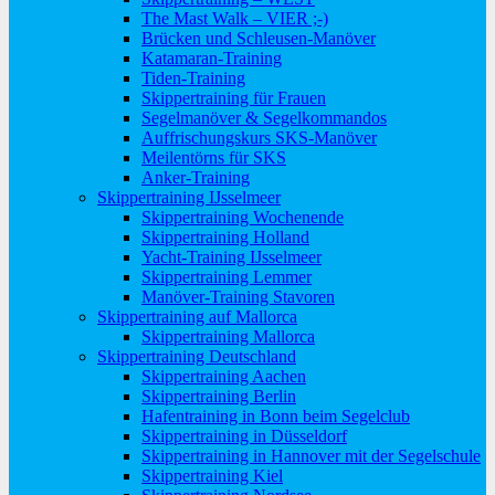
The Mast Walk – VIER ;-)
Brücken und Schleusen-Manöver
Katamaran-Training
Tiden-Training
Skippertraining für Frauen
Segelmanöver & Segelkommandos
Auffrischungskurs SKS-Manöver
Meilentörns für SKS
Anker-Training
Skippertraining IJsselmeer
Skippertraining Wochenende
Skippertraining Holland
Yacht-Training IJsselmeer
Skippertraining Lemmer
Manöver-Training Stavoren
Skippertraining auf Mallorca
Skippertraining Mallorca
Skippertraining Deutschland
Skippertraining Aachen
Skippertraining Berlin
Hafentraining in Bonn beim Segelclub
Skippertraining in Düsseldorf
Skippertraining in Hannover mit der Segelschule
Skippertraining Kiel