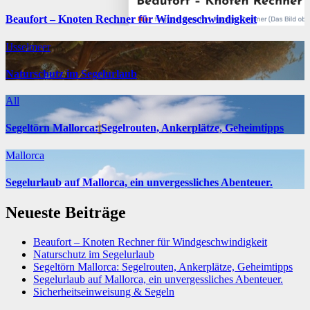
Beaufort – Knoten Rechner für Windgeschwindigkeit
IJsselmeer
Naturschutz im Segelurlaub
All
Segeltörn Mallorca: Segelrouten, Ankerplätze, Geheimtipps
Mallorca
Segelurlaub auf Mallorca, ein unvergessliches Abenteuer.
Neueste Beiträge
Beaufort – Knoten Rechner für Windgeschwindigkeit
Naturschutz im Segelurlaub
Segeltörn Mallorca: Segelrouten, Ankerplätze, Geheimtipps
Segelurlaub auf Mallorca, ein unvergessliches Abenteuer.
Sicherheitseinweisung & Segeln